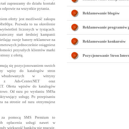
ytań zapraszamy do działu kontakt
a odpowie na wszystkie pytania.
Reklamowanie blogów
iem oferty jest możliwość zakupu
68x60px. Pozwala to na określenie
Reklamowanie programów p
 wyświetleń liczonych w tysiącach.
uteczny start średniej kampanii
etlając swoje banery reklamowe na
Reklamowanie konkursów
ernetowych jednocześnie osiągniesz
domości przyszłych klientów marki
strony z ofertą.
Pozycjonowanie Stron Inter
jmują się pozycjonowaniem swoich
emy wpisy do katalogów stron
h wbudowanych w witryny
ce z Ads-Center.NET oraz
T. Oferta wpisów do katalogów
stowo. Od razu po wysłaniu SMSa
ktywujący usługę. Po przepisaniu
a na stronie od razu otrzymujesz
e za pomocą SMS Premium to
sób opłacenia usługi nawet w
dy większość banków nie pracuje.