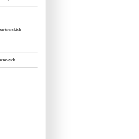
artnerskich
netowych