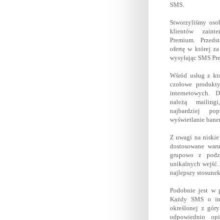
SMS.
Stworzyliśmy osob
klientów zaint
Premium. Przeds
ofertę w której z
wysyłając SMS Pr
Wśród usług z kt
czołowe produkty
internetowych. 
należą mailing
najbardziej po
wyświetlanie ban
Z uwagi na niskie
dostosowane waru
grupowo z podz
unikalnych wejść.
najlepszy stosunek
Podobnie jest w 
Każdy SMS o inn
określonej z góry
odpowiednio opi