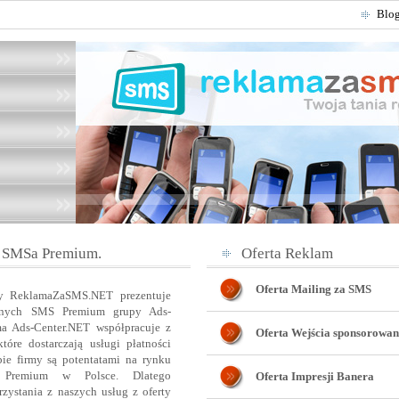
Blo
 SMSa Premium.
Oferta Reklam
Oferta Mailing za SMS
ny ReklamaZaSMS.NET prezentuje
atnych SMS Premium grupy Ads-
ma Ads-Center.NET współpracuje z
Oferta Wejścia sponsorowan
óre dostarczają usługi płatności
e firmy są potentatami na rynku
 Premium w Polsce. Dlatego
Oferta Impresji Banera
zystania z naszych usług z oferty