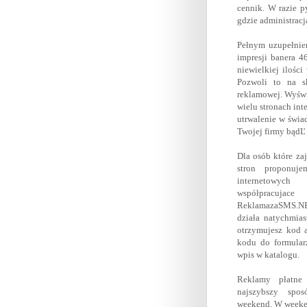
cennik. W razie p
gdzie administracj
Pełnym uzupełnien
impresji banera 4
niewielkiej ilości
Pozwoli to na sk
reklamowej. Wyświ
wielu stronach int
utrwalenie w świa
Twojej firmy bądĽ 
Dla osób które za
stron proponuj
internetowyc
współpracuja
ReklamazaSMS.NE
działa natychmia
otrzymujesz kod a
kodu do formularz
wpis w katalogu.
Reklamy płatn
najszybszy spo
weekend. W weeken