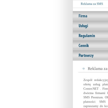
Reklama za SMS
Reklama za
Zespół redakcyj
ofertę usług pł
Center.NET . Fir
dwiema firmami kt
SMS Premium. Obi
płatności SMS
zapraszamy do kor