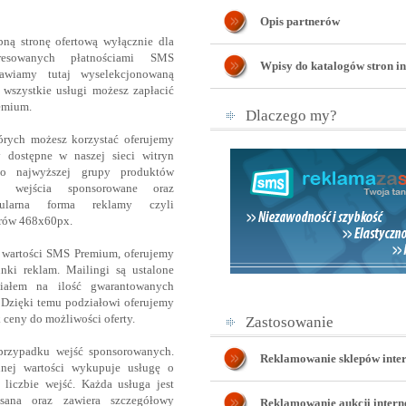
Opis partnerów
ną stronę ofertową wyłącznie dla
eresowanych płatnościami SMS
Wpisy do katalogów stron i
tawiamy tutaj wyselekcjonowaną
a wszystkie usługi możesz zapłacić
emium.
Dlaczego my?
órych możesz korzystać oferujemy
 dostępne w naszej sieci witryn
Do najwyższej grupy produktów
i, wejścia sponsorowane oraz
pularna forma reklamy czyli
erów 468x60px.
 wartości SMS Premium, oferujemy
nki reklam. Mailingi są ustalone
iałem na ilość gwarantowanych
 Dzięki temu podziałowi oferujemy
 ceny do możliwości oferty.
Zastosowanie
przypadku wejść sponsorowanych.
Reklamowanie sklepów inte
ej wartości wykupuje usługę o
 liczbie wejść. Każda usługa jest
sana oraz zawiera szczegółowy
Reklamowanie aukcji inter