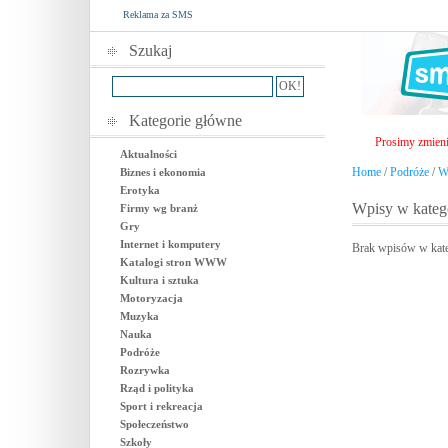
Reklama za SMS
Szukaj
Kategorie główne
Prosimy zmieni
Aktualności
Home
/
Podróże
/
W
Biznes i ekonomia
Erotyka
Wpisy w kateg
Firmy wg branż
Gry
Internet i komputery
Brak wpisów w kate
Katalogi stron WWW
Kultura i sztuka
Motoryzacja
Muzyka
Nauka
Podróże
Rozrywka
Rząd i polityka
Sport i rekreacja
Społeczeństwo
Szkoły