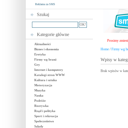
Reklama za SMS
Szukaj
Kategorie główne
Prosimy zmieni
Aktualności
Home
/
Firmy wg b
Biznes i ekonomia
Erotyka
Wpisy w kateg
Firmy wg branż
Gry
Internet i komputery
Brak wpisów w kate
Katalogi stron WWW
Kultura i sztuka
Motoryzacja
Muzyka
Nauka
Podróże
Rozrywka
Rząd i polityka
Sport i rekreacja
Społeczeństwo
Szkoły